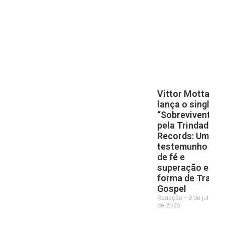
Vittor Motta
lança o single
“Sobrevivente”
pela Trindade
Records: Um
testemunho
de fé e
superação em
forma de Trap
Gospel
Redação
9 de julho
de 2025