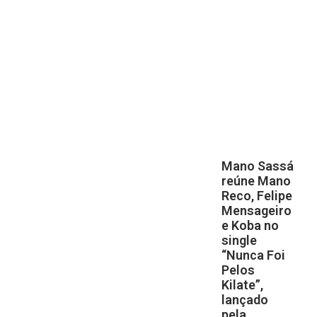
Mano Sassá
reúne Mano
Reco, Felipe
Mensageiro
e Koba no
single
“Nunca Foi
Pelos
Kilate”,
lançado
pela