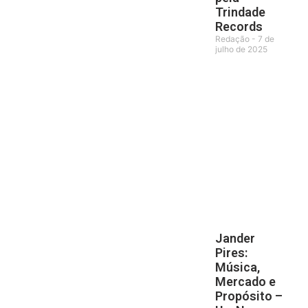
Trindade
Records
Redação
7 de
julho de 2025
Jander
Pires:
Música,
Mercado e
Propósito –