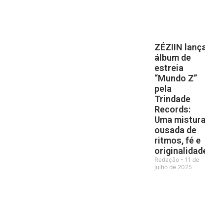
ZÉZIIN lança
álbum de
estreia
“Mundo Z”
pela
Trindade
Records:
Uma mistura
ousada de
ritmos, fé e
originalidade
Redação
11 de
julho de 2025