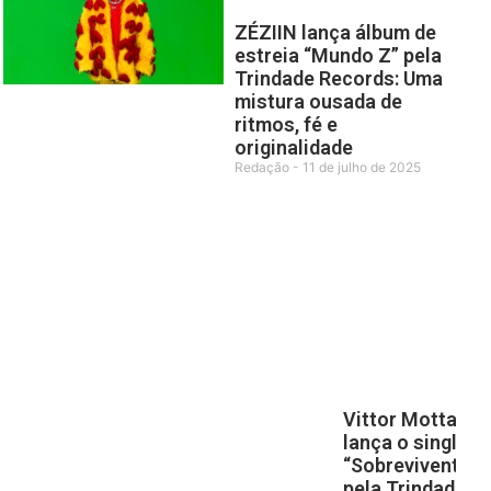
ZÉZIIN lança álbum de
estreia “Mundo Z” pela
Trindade Records: Uma
mistura ousada de
ritmos, fé e
originalidade
Redação
11 de julho de 2025
Vittor Motta
lança o single
“Sobrevivente”
pela Trindade