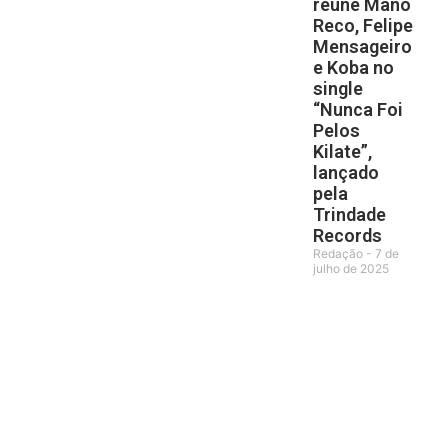
reúne Mano
Reco, Felipe
Mensageiro
e Koba no
single
“Nunca Foi
Pelos
Kilate”,
lançado
pela
Trindade
Records
Redação
7 de
julho de 2025