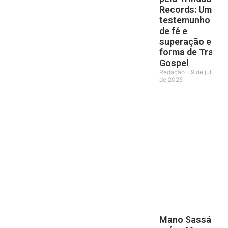
Records: Um
testemunho
de fé e
superação em
forma de Trap
Gospel
Redação
9 de julho
de 2025
Mano Sassá