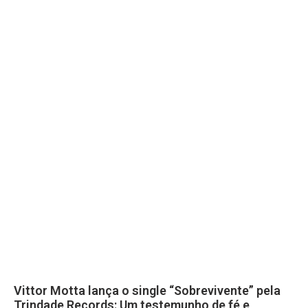
Vittor Motta lança o single “Sobrevivente” pela
Trindade Records: Um testemunho de fé e