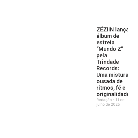
ZÉZIIN lança
álbum de
estreia
“Mundo Z”
pela
Trindade
Records:
Uma mistura
ousada de
ritmos, fé e
originalidade
Redação
11 de
julho de 2025