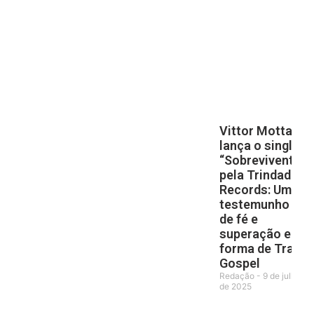
Vittor Motta
lança o single
“Sobrevivente”
pela Trindade
Records: Um
testemunho
de fé e
superação em
forma de Trap
Gospel
Redação
9 de julho
de 2025