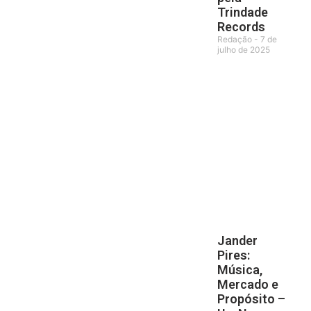
Trindade
Records
Redação
7 de
julho de 2025
Jander
Pires:
Música,
Mercado e
Propósito –