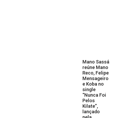
Mano Sassá
reúne Mano
Reco, Felipe
Mensageiro
e Koba no
single
“Nunca Foi
Pelos
Kilate”,
lançado
pela