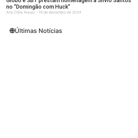
Globo e SBT prestam homenagem a Silvio Santos
no “Domingão com Huck”
Ana Cléia Araujo
16 de dezembro de 2024
Últimas Notícias