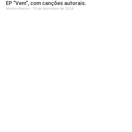
EP “Vem”, com canções autorais.
Niwton Barros
16 de dezembro de 2024