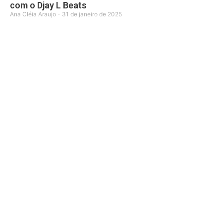
com o Djay L Beats
Ana Cléia Araujo
31 de janeiro de 2025