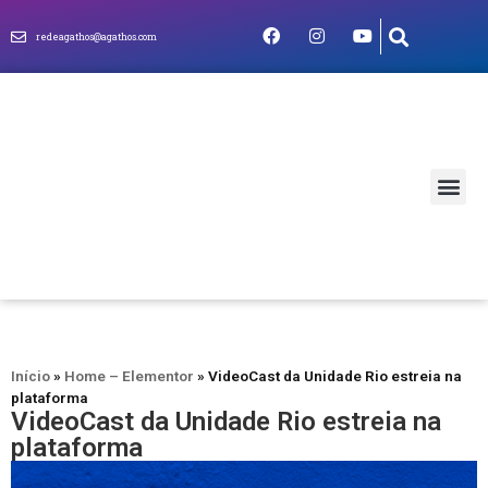
redeagathos@agathos.com
MUNDO CRIS
Início
»
Home – Elementor
»
VideoCast da Unidade Rio estreia na
plataforma
VideoCast da Unidade Rio estreia na
plataforma