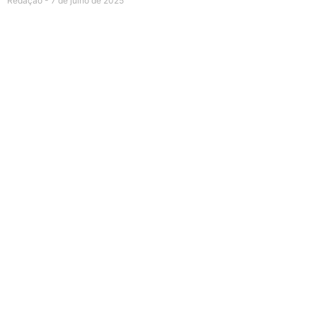
Redação
7 de julho de 2025