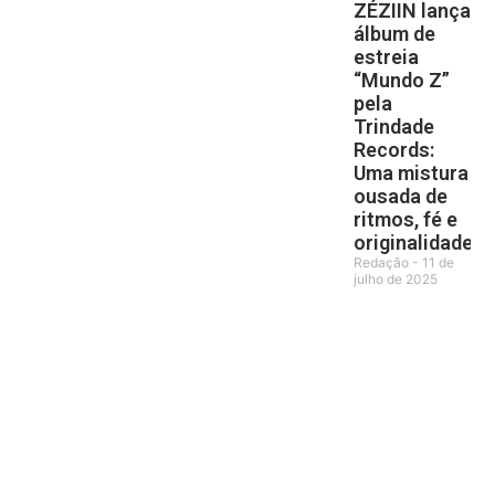
ZÉZIIN lança
álbum de
estreia
“Mundo Z”
pela
Trindade
Records:
Uma mistura
ousada de
ritmos, fé e
originalidade
Redação
11 de
julho de 2025