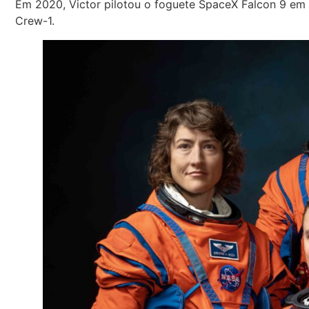
Em 2020, Victor pilotou o foguete SpaceX Falcon 9 em 
Crew-1.