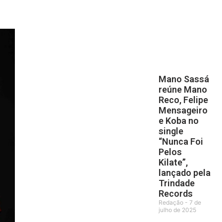
Mano Sassá
reúne Mano
Reco, Felipe
Mensageiro
e Koba no
single
“Nunca Foi
Pelos
Kilate”,
lançado pela
Trindade
Records
Redação
7 de
julho de 2025