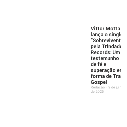
Vittor Motta
lança o single
“Sobrevivente”
pela Trindade
Records: Um
testemunho
de fé e
superação em
forma de Trap
Gospel
Redação
9 de julho
de 2025