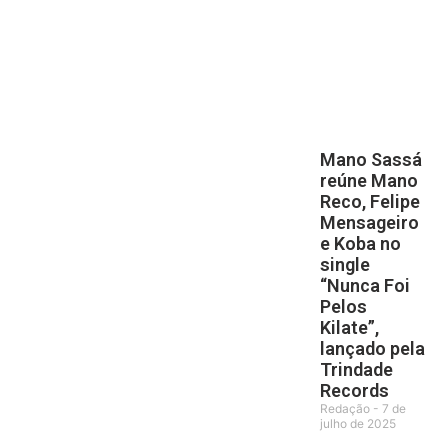
Mano Sassá
reúne Mano
Reco, Felipe
Mensageiro
e Koba no
single
“Nunca Foi
Pelos
Kilate”,
lançado pela
Trindade
Records
Redação
7 de
julho de 2025