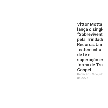
Vittor Motta
lança o single
“Sobrevivente”
pela Trindade
Records: Um
testemunho
de fé e
superação em
forma de Trap
Gospel
Redação
9 de julho
de 2025