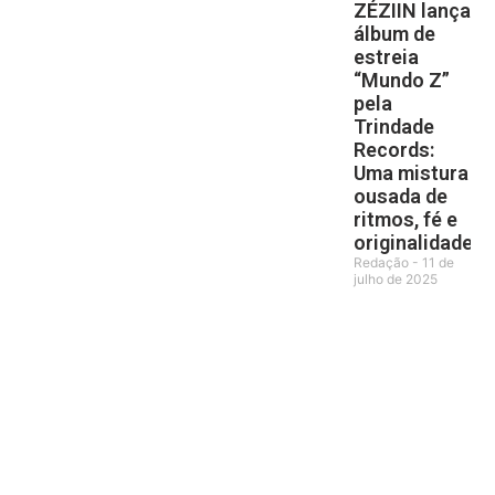
ZÉZIIN lança
álbum de
estreia
“Mundo Z”
pela
Trindade
Records:
Uma mistura
ousada de
ritmos, fé e
originalidade
Redação
11 de
julho de 2025