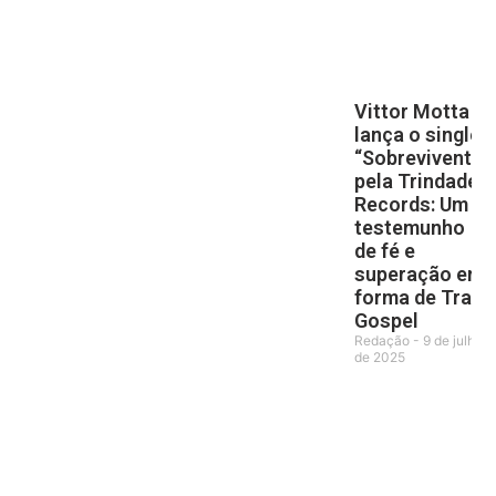
Vittor Motta
lança o single
“Sobrevivente”
pela Trindade
Records: Um
testemunho
de fé e
superação em
forma de Trap
Gospel
Redação
9 de julho
de 2025