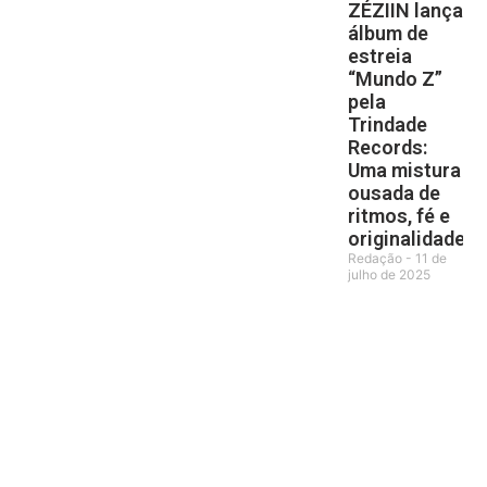
ZÉZIIN lança
álbum de
estreia
“Mundo Z”
pela
Trindade
Records:
Uma mistura
ousada de
ritmos, fé e
originalidade
Redação
11 de
julho de 2025