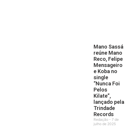
Mano Sassá
reúne Mano
Reco, Felipe
Mensageiro
e Koba no
single
“Nunca Foi
Pelos
Kilate”,
lançado pela
Trindade
Records
Redação
7 de
julho de 2025