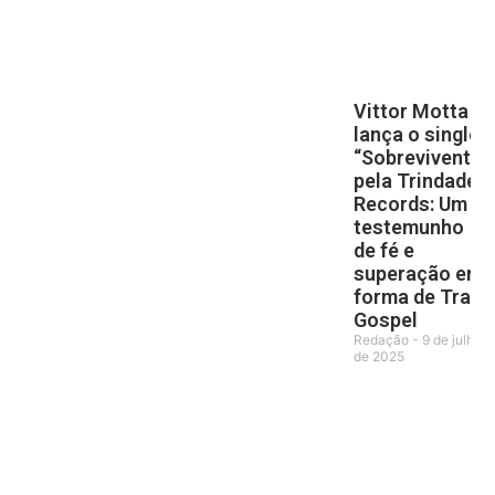
Vittor Motta
lança o single
“Sobrevivente”
pela Trindade
Records: Um
testemunho
de fé e
superação em
forma de Trap
Gospel
Redação
9 de julho
de 2025