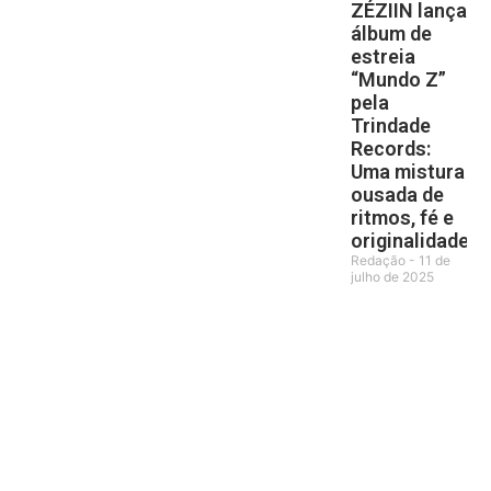
ZÉZIIN lança
álbum de
estreia
“Mundo Z”
pela
Trindade
Records:
Uma mistura
ousada de
ritmos, fé e
originalidade
Redação
11 de
julho de 2025