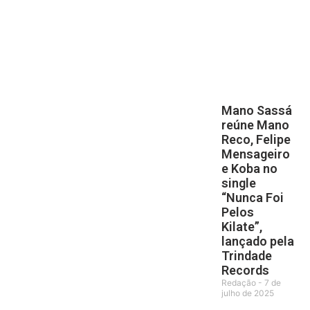
Mano Sassá
reúne Mano
Reco, Felipe
Mensageiro
e Koba no
single
“Nunca Foi
Pelos
Kilate”,
lançado pela
Trindade
Records
Redação
7 de
julho de 2025