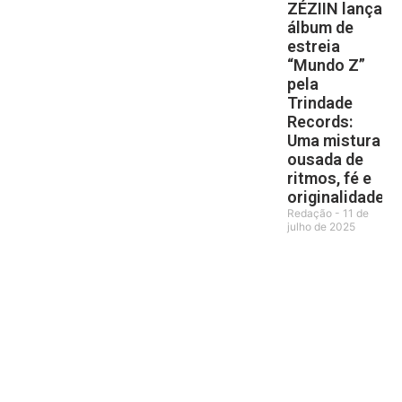
ZÉZIIN lança
álbum de
estreia
“Mundo Z”
pela
Trindade
Records:
Uma mistura
ousada de
ritmos, fé e
originalidade
Redação
11 de
julho de 2025