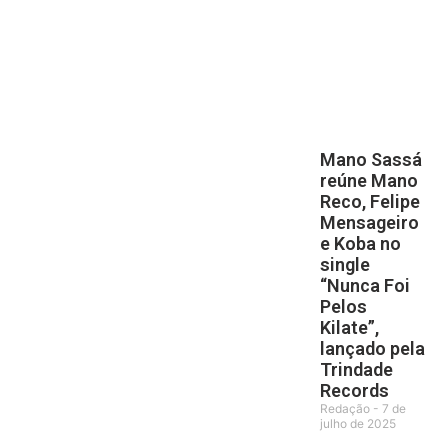
Mano Sassá
reúne Mano
Reco, Felipe
Mensageiro
e Koba no
single
“Nunca Foi
Pelos
Kilate”,
lançado pela
Trindade
Records
Redação
7 de
julho de 2025