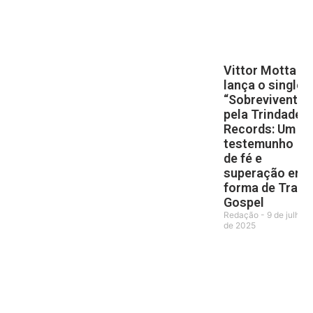
Vittor Motta
lança o single
“Sobrevivente”
pela Trindade
Records: Um
testemunho
de fé e
superação em
forma de Trap
Gospel
Redação
9 de julho
de 2025