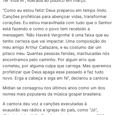
Ter Vida Aí”, liberada ao público em março.
“Como eu estou feliz! Deus preparou em tempo lindo.
Canções proféticas para abençoar vidas, transformar
corações. Eu estou maravilhada com tudo que o Senhor
está fazendo e como o povo tem recebido a
mensagem. ‘Não Haverá Vergonha’ é uma faixa que eu
tenho certeza que vai impactar. Uma composição do
meu amigo Arthur Callazans, e eu costumo dar um
pitaco meu. Quantas pessoas feridas, machucadas nós
encontramos pelo caminho. Por algum erro que
cometeu, por alguma culpa que carrega. Mas queremos
profetizar que Deus apaga esse passado e faz tudo
novo. Erga a cabeça e siga em fé”, declarou a cantora.
Midian se consagrou nos últimos anos como um dos
nomes mais populares da música gospel brasileira.
A cantora deu voz a canções executadas à
exaustão nas rádios e igrejas do país, como “Jó”,