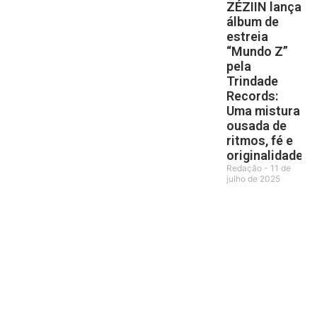
ZÉZIIN lança
álbum de
estreia
“Mundo Z”
pela
Trindade
Records:
Uma mistura
ousada de
ritmos, fé e
originalidade
Redação
11 de
julho de 2025