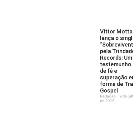
Vittor Motta
lança o single
“Sobrevivente”
pela Trindade
Records: Um
testemunho
de fé e
superação em
forma de Trap
Gospel
Redação
9 de julho
de 2025