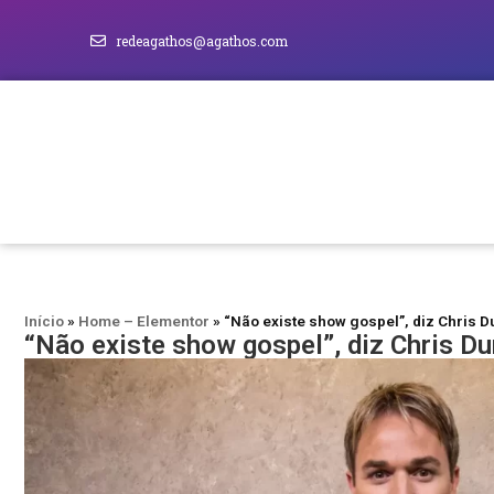
redeagathos@agathos.com
Início
»
Home – Elementor
»
“Não existe show gospel”, diz Chris D
“Não existe show gospel”, diz Chris Du