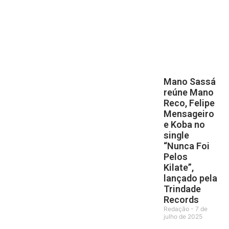
Mano Sassá
reúne Mano
Reco, Felipe
Mensageiro
e Koba no
single
“Nunca Foi
Pelos
Kilate”,
lançado pela
Trindade
Records
Redação
7 de
julho de 2025