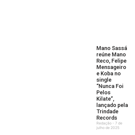
Mano Sassá
reúne Mano
Reco, Felipe
Mensageiro
e Koba no
single
“Nunca Foi
Pelos
Kilate”,
lançado pela
Trindade
Records
Redação
7 de
julho de 2025