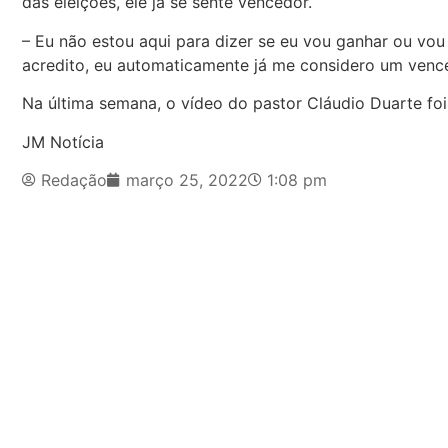
das eleições, ele já se sente vencedor.
– Eu não estou aqui para dizer se eu vou ganhar ou vou
acredito, eu automaticamente já me considero um vence
Na última semana, o vídeo do pastor Cláudio Duarte foi
JM Notícia
Redação
março 25, 2022
1:08 pm