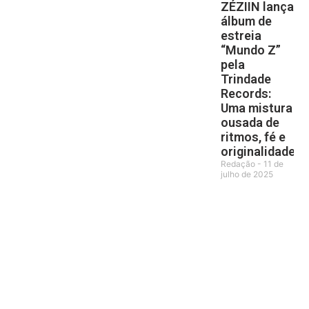
ZÉZIIN lança
álbum de
estreia
“Mundo Z”
pela
Trindade
Records:
Uma mistura
ousada de
ritmos, fé e
originalidade
Redação
11 de
julho de 2025