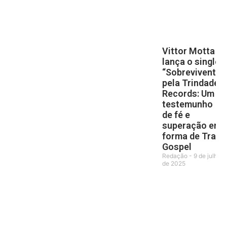
Vittor Motta
lança o single
“Sobrevivente”
pela Trindade
Records: Um
testemunho
de fé e
superação em
forma de Trap
Gospel
Redação
9 de julho
de 2025