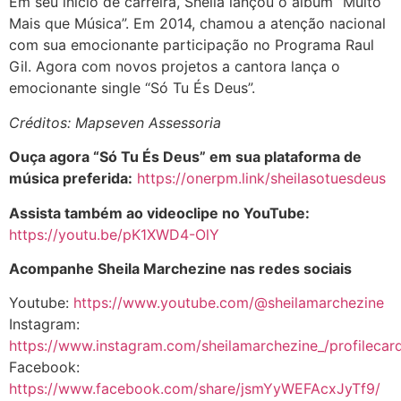
Em seu início de carreira, Sheila lançou o álbum “Muito
Mais que Música”. Em 2014, chamou a atenção nacional
com sua emocionante participação no Programa Raul
Gil. Agora com novos projetos a cantora lança o
emocionante single “Só Tu És Deus”.
Créditos: Mapseven Assessoria
Ouça agora “Só Tu És Deus” em sua plataforma de
música preferida:
https://onerpm.link/sheilasotuesdeus
Assista também ao videoclipe no YouTube:
https://youtu.be/pK1XWD4-OlY
Acompanhe Sheila Marchezine nas redes sociais
Youtube:
https://www.youtube.com/@sheilamarchezine
Instagram:
https://www.instagram.com/sheilamarchezine_/profilecar
Facebook:
https://www.facebook.com/share/jsmYyWEFAcxJyTf9/