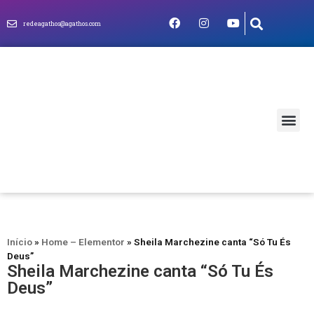
redeagathos@agathos.com
MUNDO CRIS
Início
»
Home – Elementor
»
Sheila Marchezine canta “Só Tu És
Deus”
Sheila Marchezine canta “Só Tu És
Deus”