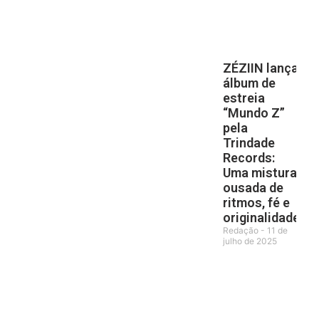
ZÉZIIN lança
álbum de
estreia
“Mundo Z”
pela
Trindade
Records:
Uma mistura
ousada de
ritmos, fé e
originalidade
Redação
11 de
julho de 2025