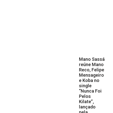
Mano Sassá
reúne Mano
Reco, Felipe
Mensageiro
e Koba no
single
“Nunca Foi
Pelos
Kilate”,
lançado
pela