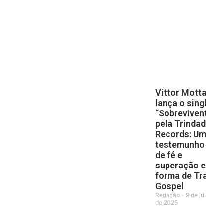
Vittor Motta
lança o single
“Sobrevivente”
pela Trindade
Records: Um
testemunho
de fé e
superação em
forma de Trap
Gospel
Redação
9 de julho
de 2025