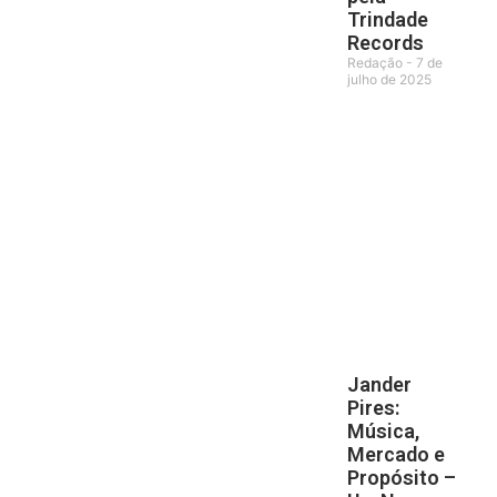
Trindade
Records
Redação
7 de
julho de 2025
Jander
Pires:
Música,
Mercado e
Propósito –