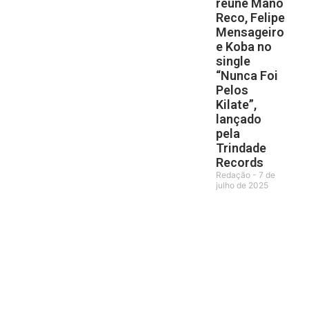
reúne Mano
Reco, Felipe
Mensageiro
e Koba no
single
“Nunca Foi
Pelos
Kilate”,
lançado
pela
Trindade
Records
Redação
7 de
julho de 2025