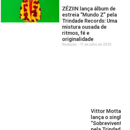
ZÉZIIN lança álbum de
estreia “Mundo Z” pela
Trindade Records: Uma
mistura ousada de
ritmos, fé e
originalidade
Redação
11 de julho de 2025
Vittor Motta
lança o single
“Sobrevivente”
pela Trindade