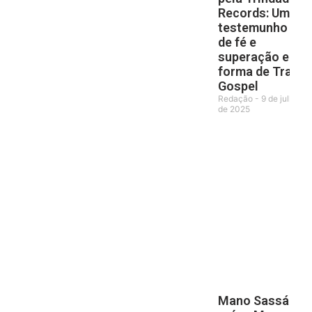
Records: Um
testemunho
de fé e
superação em
forma de Trap
Gospel
Redação
9 de julho
de 2025
Mano Sassá