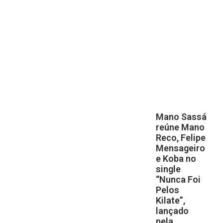
Mano Sassá
reúne Mano
Reco, Felipe
Mensageiro
e Koba no
single
“Nunca Foi
Pelos
Kilate”,
lançado
pela