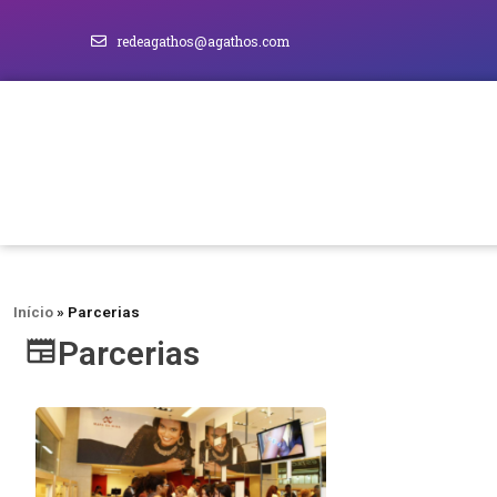
redeagathos@agathos.com
Início
»
Parcerias
Parcerias