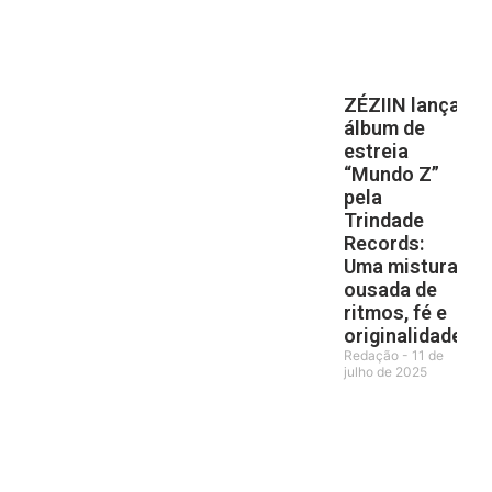
ZÉZIIN lança
álbum de
estreia
“Mundo Z”
pela
Trindade
Records:
Uma mistura
ousada de
ritmos, fé e
originalidade
Redação
11 de
julho de 2025