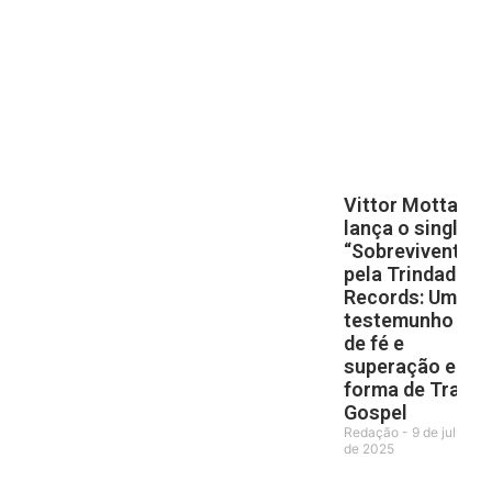
Vittor Motta
lança o single
“Sobrevivente”
pela Trindade
Records: Um
testemunho
de fé e
superação em
forma de Trap
Gospel
Redação
9 de julho
de 2025