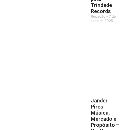
Trindade
Records
Redação
7 de
julho de 2025
Jander
Pires:
Música,
Mercado e
Propósito –