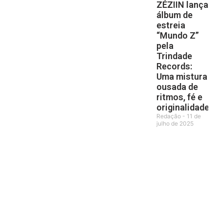
ZÉZIIN lança
álbum de
estreia
“Mundo Z”
pela
Trindade
Records:
Uma mistura
ousada de
ritmos, fé e
originalidade
Redação
11 de
julho de 2025