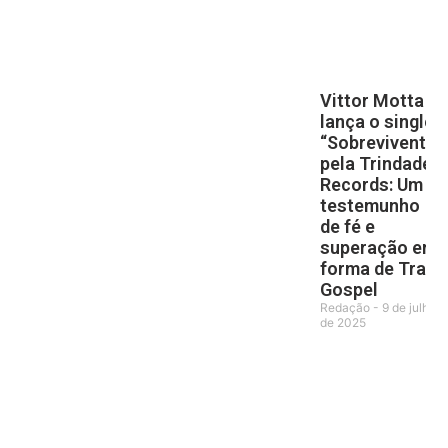
Vittor Motta
lança o single
“Sobrevivente”
pela Trindade
Records: Um
testemunho
de fé e
superação em
forma de Trap
Gospel
Redação
9 de julho
de 2025