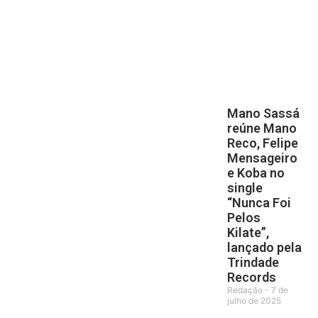
Mano Sassá
reúne Mano
Reco, Felipe
Mensageiro
e Koba no
single
“Nunca Foi
Pelos
Kilate”,
lançado pela
Trindade
Records
Redação
7 de
julho de 2025