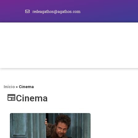
redeagathos@agathos.com
Início
»
Cinema
Cinema