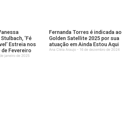
 Vanessa
Fernanda Torres é indicada ao
Stulbach, ‘Fé
Golden Satellite 2025 por sua
vel’ Estreia nos
atuação em Ainda Estou Aqui
 de Fevereiro
Ana Cléia Araujo
16 de dezembro de 2024
de janeiro de 2025