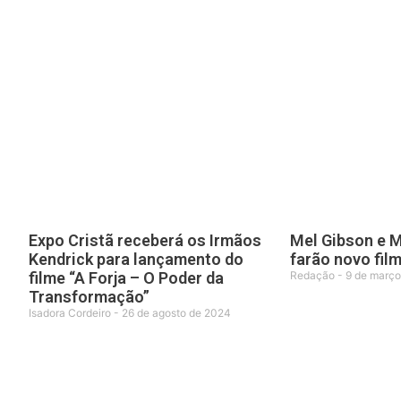
Expo Cristã receberá os Irmãos
Mel Gibson e 
Kendrick para lançamento do
farão novo fil
filme “A Forja – O Poder da
Redação
9 de março
Transformação”
Isadora Cordeiro
26 de agosto de 2024