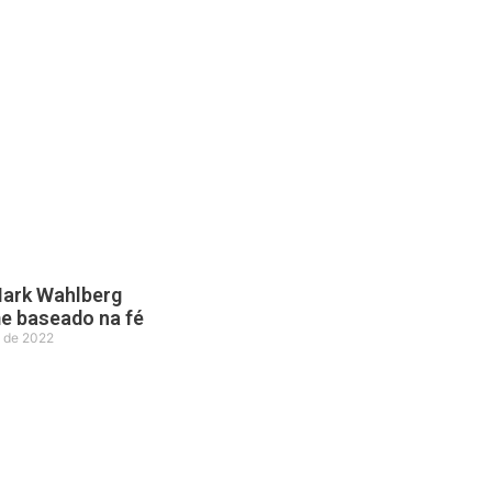
Mark Wahlberg
me baseado na fé
 de 2022