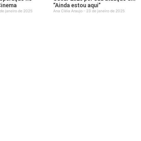
 Cinema
“Ainda estou aqui”
de janeiro de 2025
Ana Cléia Araujo
23 de janeiro de 2025