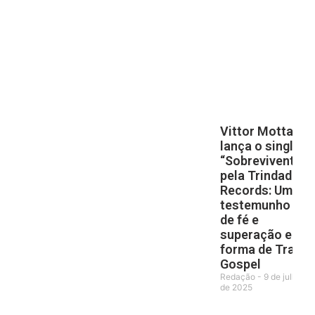
Vittor Motta
lança o single
“Sobrevivente”
pela Trindade
Records: Um
testemunho
de fé e
superação em
forma de Trap
Gospel
Redação
9 de julho
de 2025