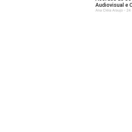
Audiovisual e
Ana Cléia Araujo
24 