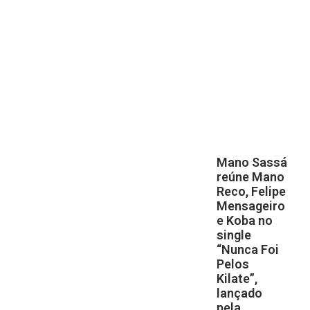
Mano Sassá
reúne Mano
Reco, Felipe
Mensageiro
e Koba no
single
“Nunca Foi
Pelos
Kilate”,
lançado
pela