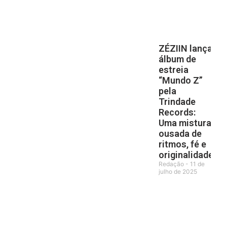
ZÉZIIN lança
álbum de
estreia
“Mundo Z”
pela
Trindade
Records:
Uma mistura
ousada de
ritmos, fé e
originalidade
Redação
11 de
julho de 2025