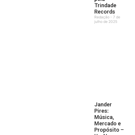
Trindade
Records
Redação
7 de
julho de 2025
Jander
Pires:
Música,
Mercado e
Propósito –