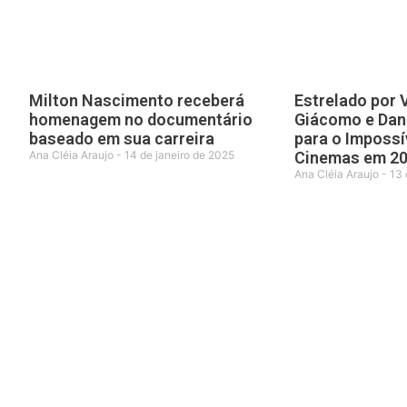
Milton Nascimento receberá
Estrelado por
homenagem no documentário
Giácomo e Dan 
baseado em sua carreira
para o Impossí
Ana Cléia Araujo
14 de janeiro de 2025
Cinemas em 20
Ana Cléia Araujo
13 