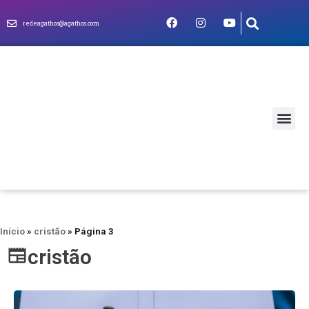
redeagathos@agathos.com
MUNDO CRIS
Início
»
cristão
»
Página 3
cristão