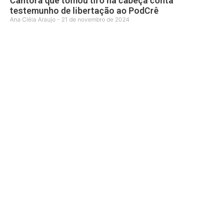
Cantora que tomou tiro na cabeça conta
testemunho de libertação ao PodCrê
Ana Cléia Araujo
21 de novembro de 2024