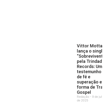
Vittor Motta
lança o single
“Sobrevivente”
pela Trindade
Records: Um
testemunho
de fé e
superação em
forma de Trap
Gospel
Redação
9 de julho
de 2025