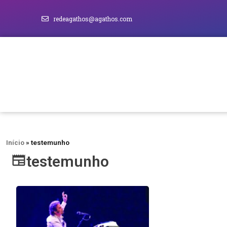
redeagathos@agathos.com
Início
»
testemunho
testemunho