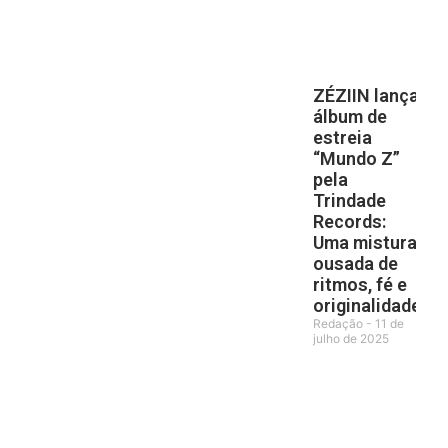
ZÉZIIN lança
álbum de
estreia
“Mundo Z”
pela
Trindade
Records:
Uma mistura
ousada de
ritmos, fé e
originalidade
Redação
11 de
julho de 2025