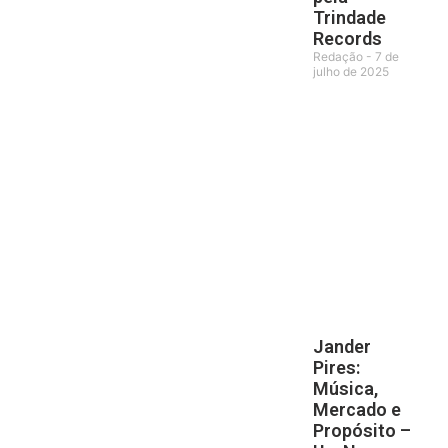
Trindade
Records
Redação
7 de
julho de 2025
Jander
Pires:
Música,
Mercado e
Propósito –