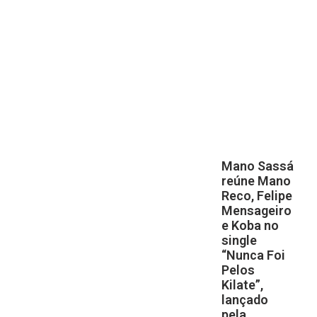
Mano Sassá
reúne Mano
Reco, Felipe
Mensageiro
e Koba no
single
“Nunca Foi
Pelos
Kilate”,
lançado
pela